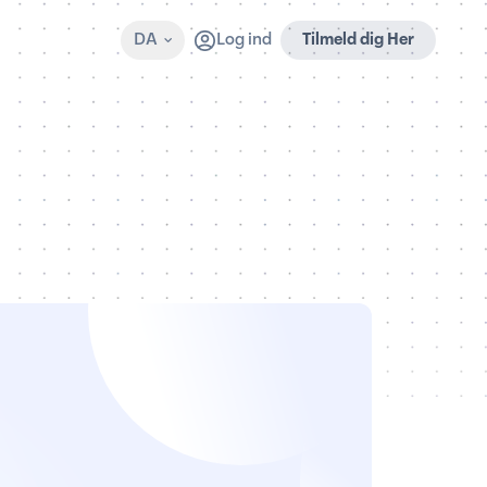
DA
Log ind
Tilmeld dig Her