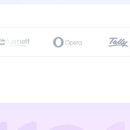
f de
maer