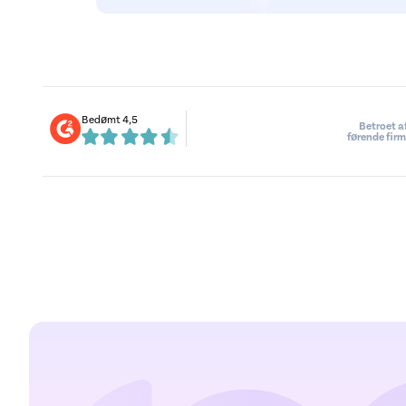
Bedømt 4,5
Betroet a
førende fir